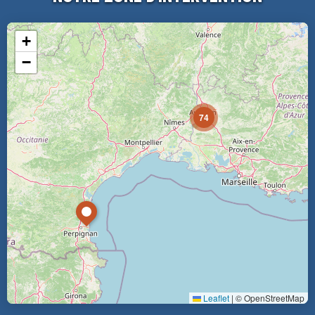
+
−
74
Leaflet
|
© OpenStreetMap