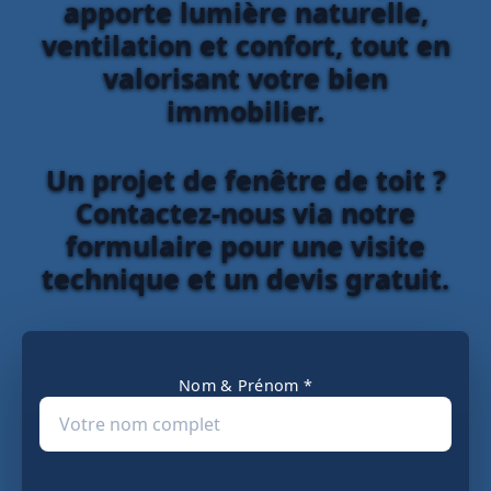
apporte lumière naturelle,
ventilation et confort, tout en
valorisant votre bien
immobilier.
Un projet de fenêtre de toit ?
Contactez-nous via notre
formulaire pour une visite
technique et un devis gratuit.
Nom & Prénom *