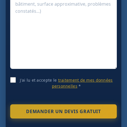
J'ai lu et accepte le
traitement de mes données
personnelles
*