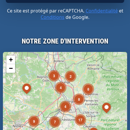
Ce site est protégé par reCAPTCHA.
Confidentialité
et
Conditions
de Google.
NOTRE ZONE D'INTERVENTION
+
−
3
2
4
8
8
4
17
9
7