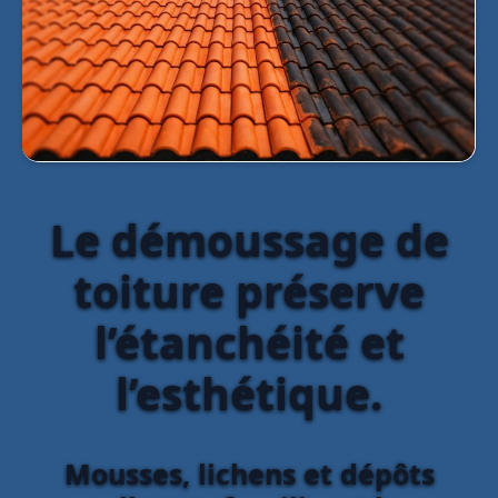
Le démoussage de
toiture préserve
l’étanchéité et
l’esthétique.
Mousses, lichens et dépôts