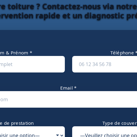
e toiture ? Contactez-nous via notr
ervention rapide et un diagnostic pré
m & Prénom *
Téléphone 
Email *
e de prestation
Type de couver