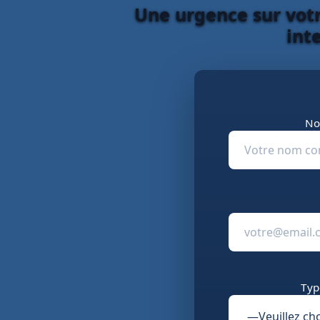
Une urgence sur votr
int
No
Typ