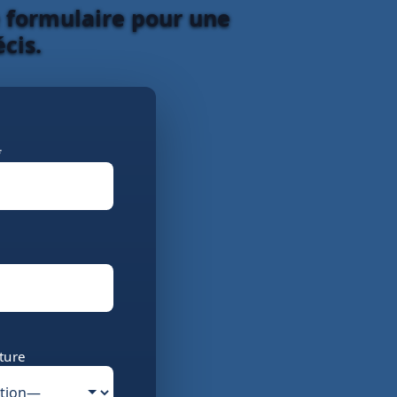
e formulaire pour une
cis.
*
ture