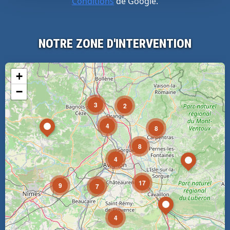
Conditions
de Google.
NOTRE ZONE D'INTERVENTION
+
−
3
2
4
8
8
4
17
9
7
4