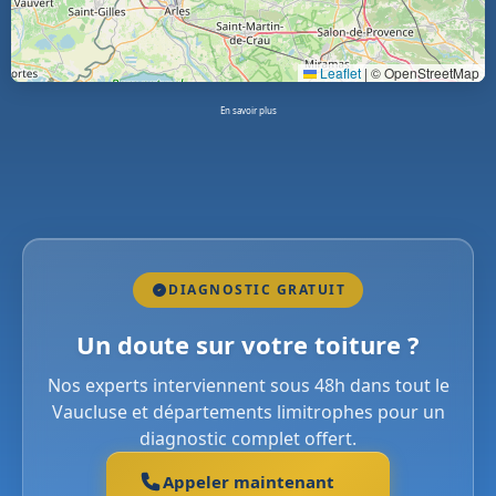
Leaflet
|
© OpenStreetMap
En savoir plus
DIAGNOSTIC GRATUIT
Un doute sur votre toiture ?
Nos experts interviennent sous 48h dans tout le
Vaucluse et départements limitrophes pour un
diagnostic complet offert.
Appeler maintenant