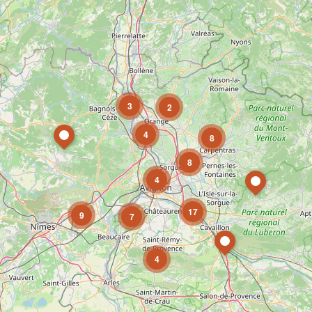
3
2
4
8
8
4
17
9
7
4