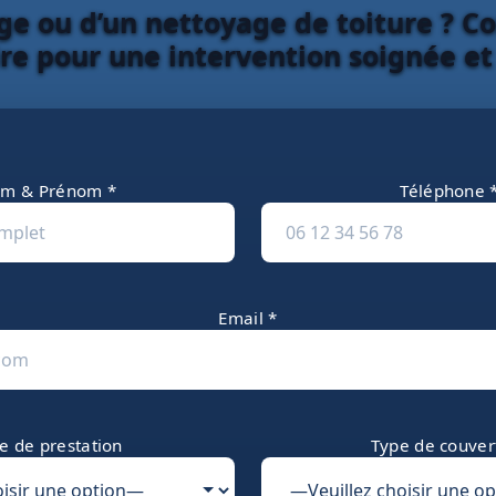
e ou d’un nettoyage de toiture ? Co
re pour une intervention soignée et
m & Prénom *
Téléphone 
Email *
e de prestation
Type de couver