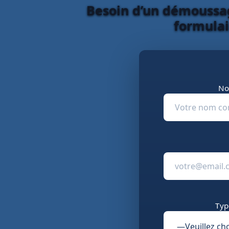
Besoin d’un démoussag
formulai
No
Typ