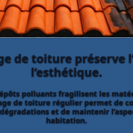
 de toiture préserve l
l’esthétique.
épôts polluants fragilisent les matér
yage de toiture régulier permet de 
 dégradations et de maintenir l’asp
habitation.