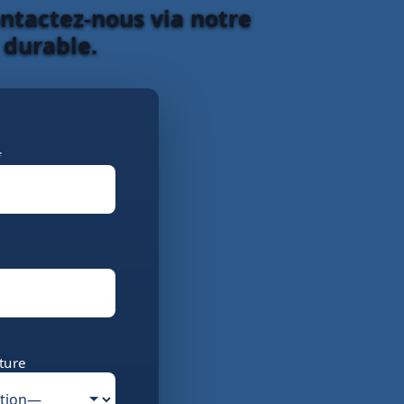
ntactez-nous via notre
 durable.
*
ture