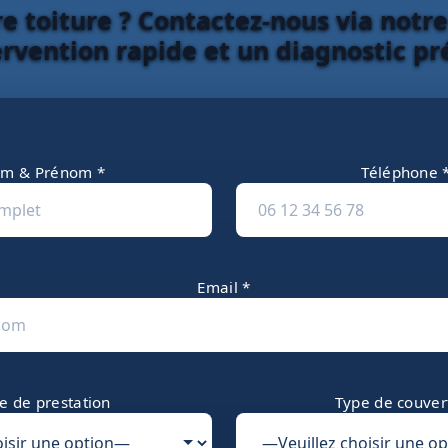
e toiture ? Contactez-nous via notr
ervention rapide et un diagnostic pré
m & Prénom *
Téléphone 
Email *
e de prestation
Type de couver