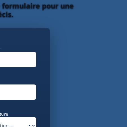
e formulaire pour une
cis.
*
ture