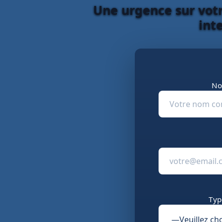
Une urgence sur votr
int
No
Typ