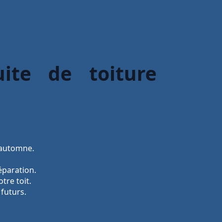
ite de toiture
l’automne.
éparation.
tre toit.
futurs.