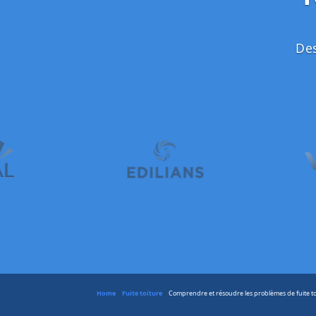
Des
Home
»
Fuite toiture
»
Comprendre et résoudre les problèmes de fuite to