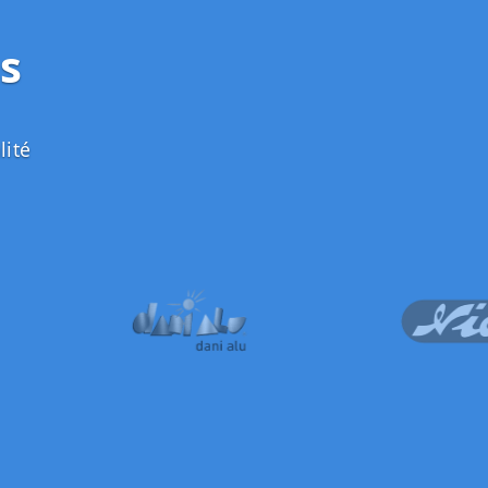
s
lité