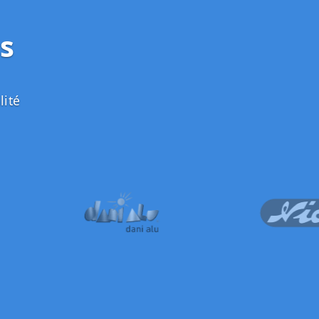
s
lité