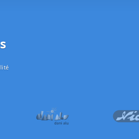
s
lité