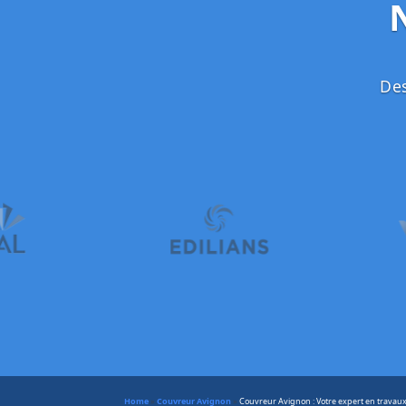
Des
Home
»
Couvreur Avignon
»
Couvreur Avignon : Votre expert en travaux