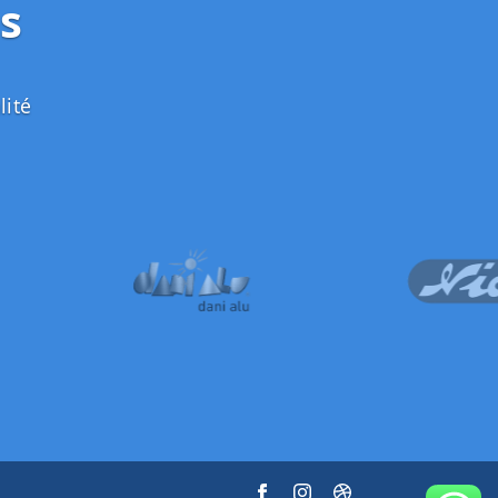
s
lité