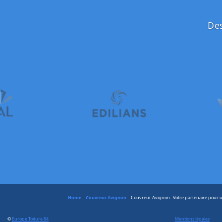
Des
Home
»
Couvreur Avignon
»
Couvreur Avignon : Votre partenaire pour u
©
Europe Toiture 84
Mentions légales