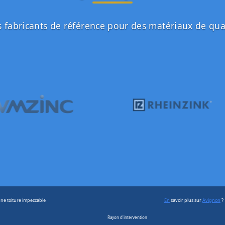
 fabricants de référence pour des matériaux de qua
ne toiture impeccable
En
savoir plus sur
Avignon
?
Rayon d'intervention