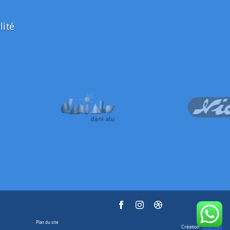
lité
Plan du site
Création :
One-Day