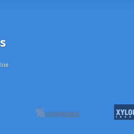
s
lité