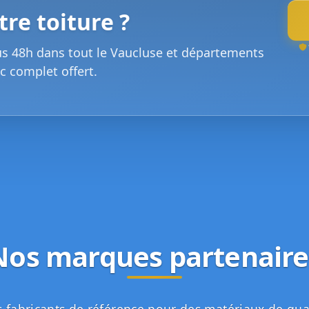
re toiture ?
us 48h dans tout le Vaucluse et départements
c complet offert.
Nos marques partenaire
 fabricants de référence pour des matériaux de qua