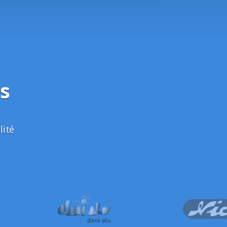
s
lité