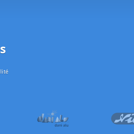
s
lité