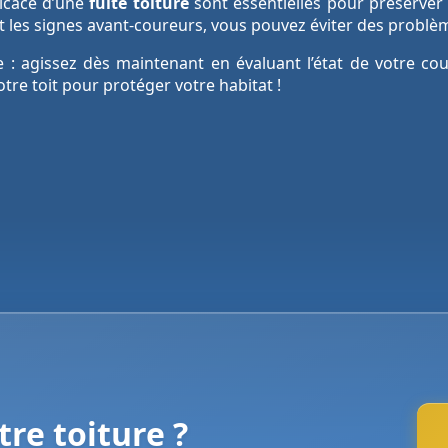
fficace d’une
fuite toiture
sont essentielles pour préserver l
t les signes avant-coureurs, vous pouvez éviter des problè
e : agissez dès maintenant en évaluant l’état de votre co
otre toit pour protéger votre habitat !
re toiture ?