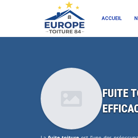
ACCUEIL
N
FUITE 
EFFICA
La
fuite toiture
est l’une des préoccupa