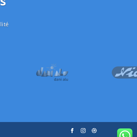
s
lité