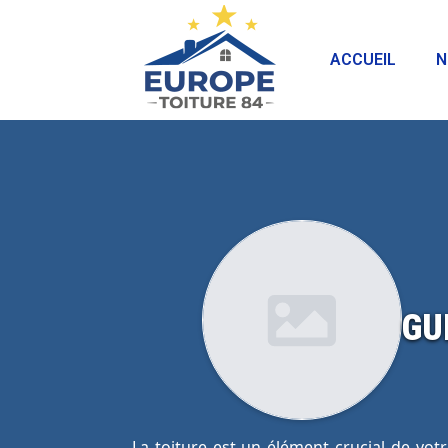
ACCUEIL
N
GU
La toiture est un élément crucial de vot