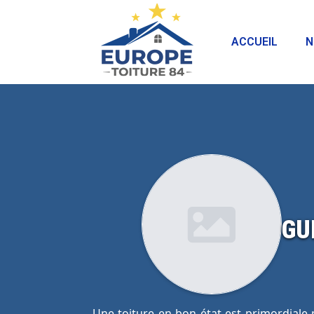
ACCUEIL
N
GU
Une toiture en bon état est primordiale po