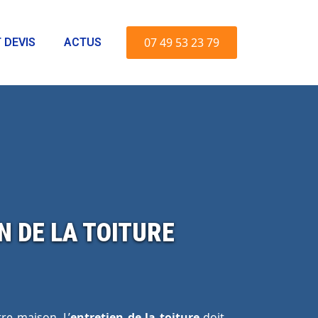
07 49 53 23 79
 DEVIS
ACTUS
N DE LA TOITURE
tre maison. L’
entretien de la toiture
doit