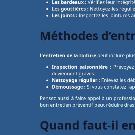
Les bardeaux :
Vérifiez leur intégrit
Les gouttières :
Nettoyez-les réguli
Les joints :
Inspectez les jointures a
Méthodes d’ent
L’
entretien de la toiture
peut inclure plu
Inspection saisonnière :
Prévoyez 
deviennent graves.
Nettoyage régulier :
Enlevez les déb
Démoussage :
Si vous constatez l’a
Pensez aussi à faire appel à un professi
bon entretien préventif peut réduire dras
Quand faut-il en